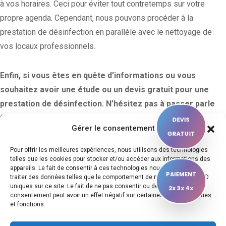
à vos horaires. Ceci pour éviter tout contretemps sur votre
propre agenda. Cependant, nous pouvons procéder à la
prestation de désinfection en parallèle avec le nettoyage de
vos locaux professionnels.
Enfin, si vous êtes en quête d’informations ou vous
souhaitez avoir une étude ou un devis gratuit pour une
prestation de désinfection. N’hésitez pas à passer parle
formulaire de contact, la réponse se fera dans les 24h. Ou
DEVIS
Gérer le consentement
par téléphone au 07 55 66 21 20 (Appel non Surtaxé), si
GRATUIT
votre demande est urgente.
Pour offrir les meilleures expériences, nous utilisons des technologies
telles que les cookies pour stocker et/ou accéder aux informations des
appareils. Le fait de consentir à ces technologies nous permettra de
PAIEMENT
traiter des données telles que le comportement de navigation ou les ID
uniques sur ce site. Le fait de ne pas consentir ou de retirer son
2x 3x 4x
Contactez-nous
consentement peut avoir un effet négatif sur certaines caractéristiques
et fonctions.