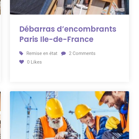
Débarras d’encombrants
Paris Ile-de-France
Remise en état
2
Comments
0
Likes