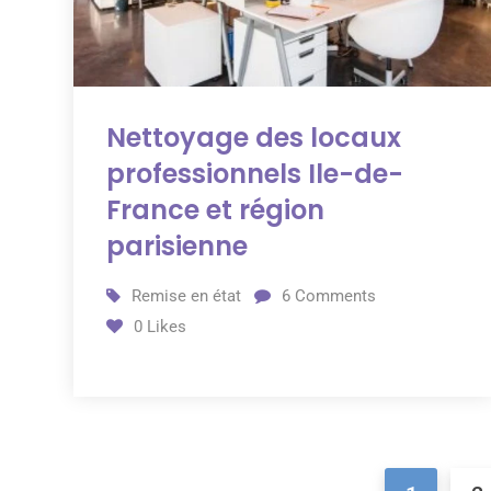
Nettoyage des locaux
professionnels Ile-de-
France et région
parisienne
Remise en état
6
Comments
0
Likes