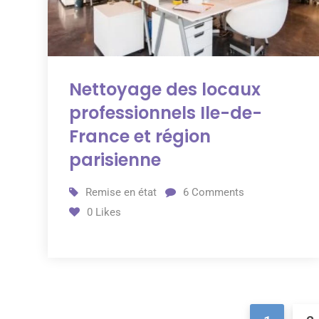
Nettoyage des locaux
professionnels Ile-de-
France et région
parisienne
Remise en état
6
Comments
0
Likes